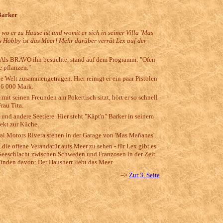
Barker
wo er zu Hause ist und womit er sich in seiner Villa 'Mas
s Hobby ist das Meer! Mehr darüber verrät Lex auf der
n. Als BRAVO ihn besuchte, stand auf dem Programm: "Ofen
e pflanzen."
le Welt zusammengetragen. Hier reinigt er ein paar Pistolen
16 000 Mark.
 mit seinen Freunden am Pokertisch sitzt, hört er so schnell
Frau Tita.
und andere Seetiere. Hier steht "Käpt'n" Barker in seinem
rekt zur Küche.
al Motors Rivera stehen in der Garage von 'Mas Mañanas'.
die offene Verandatür aufs Meer zu sehen - für Lex gibt es
e Seeschlacht zwischen Schweden und Franzosen in der Zeit
ünden davon: Der Hausherr liebt das Meer.
=>
Zur 3. Seite