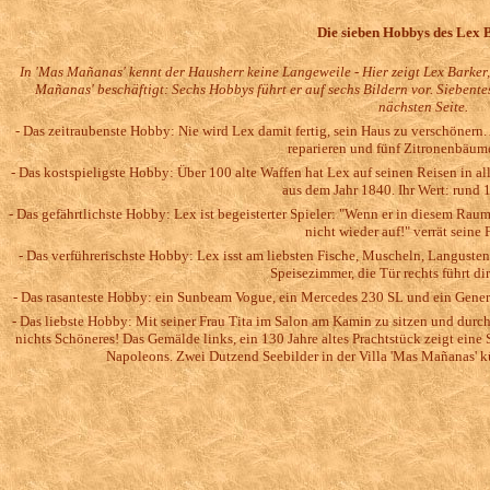
Die sieben Hobbys des Lex 
In 'Mas Mañanas' kennt der Hausherr keine Langeweile - Hier zeigt Lex Barker, 
Mañanas' beschäftigt: Sechs Hobbys führt er auf sechs Bildern vor. Siebente
nächsten Seite.
- Das zeitraubenste Hobby: Nie wird Lex damit fertig, sein Haus zu verschöner
reparieren und fünf Zitronenbäum
- Das kostspieligste Hobby: Über 100 alte Waffen hat Lex auf seinen Reisen in al
aus dem Jahr 1840. Ihr Wert: rund 
- Das gefährtlichste Hobby: Lex ist begeisterter Spieler: "Wenn er in diesem Raum
nicht wieder auf!" verrät seine 
- Das verführerischste Hobby: Lex isst am liebsten Fische, Muscheln, Langusten 
Speisezimmer, die Tür rechts führt di
- Das rasanteste Hobby: ein Sunbeam Vogue, ein Mercedes 230 SL und ein Gener
- Das liebste Hobby: Mit seiner Frau Tita im Salon am Kamin zu sitzen und durch 
nichts Schöneres! Das Gemälde links, ein 130 Jahre altes Prachtstück zeigt ein
Napoleons. Zwei Dutzend Seebilder in der Villa 'Mas Mañanas' k