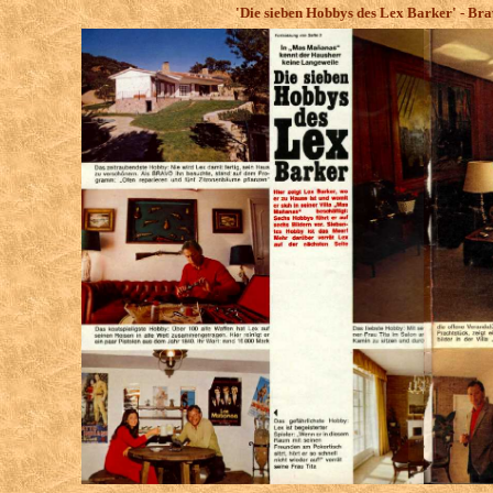
'Die sieben Hobbys des Lex Barker' - Brav