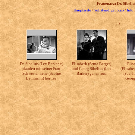
Frauenarzt Dr. Sibeliu
Hauptseite
/
Vollständiger Stab
/
Info
1 - 3
Dr. Sibelius (Lex Barker, r.)
Elisabeth (Senta Berger)
Elis
plaudert mit seiner Frau.
und Georg Sibelius (Lex
(Elisabe
Schwester Irene (Sabine
Barker) gehen aus.
r.) ber
Bethmann) hört zu.
Georg