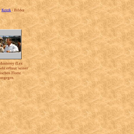
/
Kritik
/ Bilder
Monterey (Lex
eht erfreut 'seiner'
ischen Flotte
entgegen.