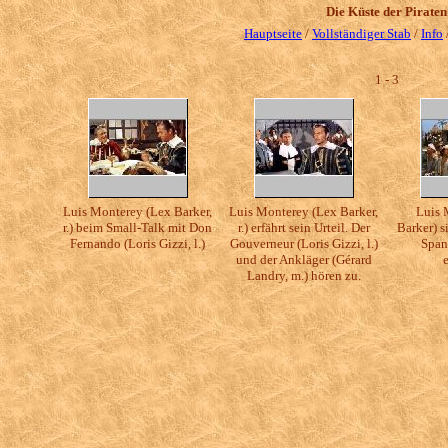
Die Küste der Piraten
Hauptseite
/
Vollständiger Stab
/
Info
1 - 3
Luis Monterey (Lex Barker,
Luis Monterey (Lex Barker,
Luis 
r.) beim Small-Talk mit Don
r.) erfährt sein Urteil. Der
Barker) si
Fernando (Loris Gizzi, l.)
Gouverneur (Loris Gizzi, l.)
Span
und der Ankläger (Gérard
Landry, m.) hören zu.